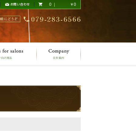
0 ｜
￥0