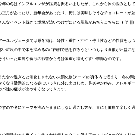
今年の冬はインフルエンザが猛威を振るいましたが、これから体の悩みとし
お正月があったり、新年会があったり、街には美味しそうなチョコレートが
そんなイベント続きで燃焼が追いつけずにいる脂肪があちらこちらに (･∀･|||)
アーユルヴェーダでは厳冬期は、冷性・重性・油性・停止性などの性質をも
寒い環境の中で体を温めるのに内側で熱を作ろうといつもより食欲が旺盛に
そういった環境や食欲の影響から冬は体重が増えやすい季節なのです。
また食べ過ぎると消化しきれない未消化物(アーマ)が身体内に溜まり、冬の
かくなり活動的になる春にいっきに外に出はじめ、鼻炎やかゆみ、アレルギ
カパ性の症状が出やすくなってきます。
ですので冬にアーマを溜めたままにしない過ごし方が、春にも健康で楽しく
体の脂肪やセルライトに働きかけデトックスを促すアーユルヴェーダのトリ