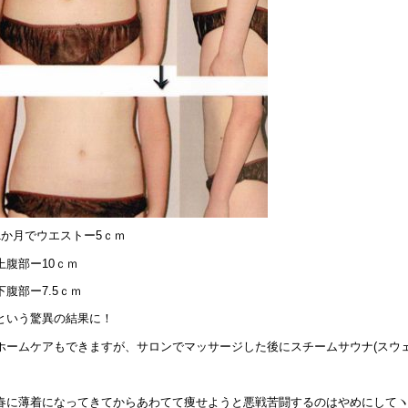
1か月でウエストー5ｃｍ
上腹部ー10ｃｍ
下腹部ー7.5ｃｍ
という驚異の結果に！
ホームケアもできますが、サロンでマッサージした後にスチームサウナ(スウ
春に薄着になってきてからあわてて痩せようと悪戦苦闘するのはやめにしてヽ(ﾟдﾟヽ)