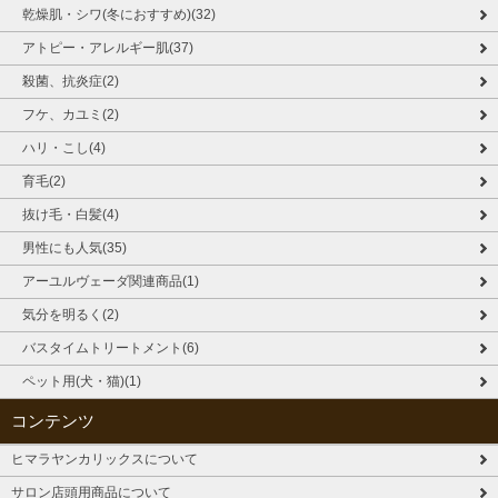
乾燥肌・シワ(冬におすすめ)(32)
アトピー・アレルギー肌(37)
殺菌、抗炎症(2)
フケ、カユミ(2)
ハリ・こし(4)
育毛(2)
抜け毛・白髪(4)
男性にも人気(35)
アーユルヴェーダ関連商品(1)
気分を明るく(2)
バスタイムトリートメント(6)
ペット用(犬・猫)(1)
コンテンツ
ヒマラヤンカリックスについて
サロン店頭用商品について