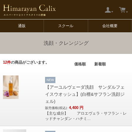
通販
スクール
会社概要
洗顔・クレンジング
12
件
の商品がございます。
価格順
新着順
NEW
【アーユルヴェーダ洗顔 サンダルフェ
イスウオッシュ】(白檀&サフラン洗顔ジ
ェル)
4,400
円
販売価格(税込):
【主な成分】 アロエヴェラ・サフラン・レ
ッドチャンダン・ハチミ...