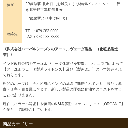
JR姫路駅 北出口（お城側）より神姫バス３・５・１１行
住所
き北平野下車徒歩５分
JR姫路駅より車で約10分
TEL：079-283-6566
連絡先
FAX：079-283-6566
《株式会社ハーバルシーズンのアーユルヴェーダ製品 （化粧品製造
業）》
インド政府公認のアーユルヴェーダ化粧品を製造。 ウナニ部門によって
【アーユルヴェーダ製造ライセンス】及び【製造認証】の下で製造され
ております。
殆どのハーブは、会社所有のインドの薬園で栽培されており、製品は無
毒・無害・貴金属は含まず、新しい製品の開発に動物でのテストをする
ことはありません。
現在【ハラール認証】や英国のKBM認証システムによって【ORGANIC】
企業として認証されています。
商品カテゴリー