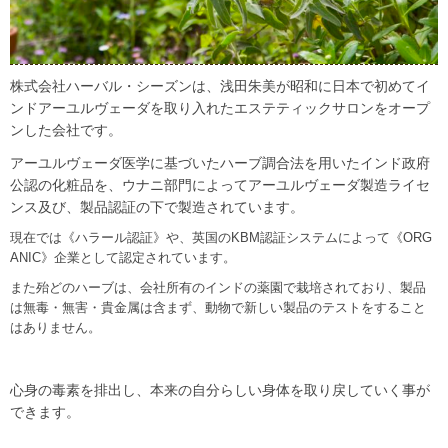
株式会社ハーバル・シーズンは、浅田朱美が昭和に日本で初めてイ
ンドアーユルヴェーダを取り入れたエステティックサロンをオープ
ンした会社です。
アーユルヴェーダ医学に基づいたハーブ調合法を用いたインド政府
公認の化粧品を、ウナニ部門によってアーユルヴェーダ製造ライセ
ンス及び、製品認証の下で製造されています。
現在では《ハラール認証》や、英国のKBM認証システムによって《ORG
ANIC》企業として認定されています。
また殆どのハーブは、会社所有のインドの薬園で栽培されており、製品
は無毒・無害・貴金属は含まず、動物で新しい製品のテストをすること
はありません。
心身の毒素を排出し、本来の自分らしい身体を取り戻していく事が
できます。