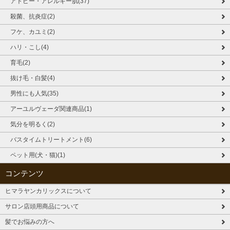
アトピー・アレルギー肌(37)
殺菌、抗炎症(2)
フケ、カユミ(2)
ハリ・こし(4)
育毛(2)
抜け毛・白髪(4)
男性にも人気(35)
アーユルヴェーダ関連商品(1)
気分を明るく(2)
バスタイムトリートメント(6)
ペット用(犬・猫)(1)
コンテンツ
ヒマラヤンカリックスについて
サロン店頭用商品について
髪でお悩みの方へ