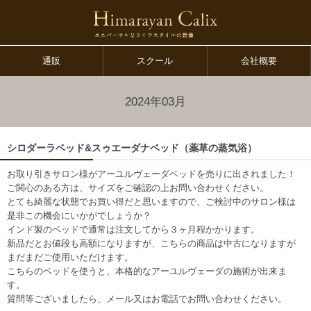
通販
スクール
会社概要
2024年03月
シロダーラベッド&スゥエーダナベッド（薬草の蒸気浴）
お取り引きサロン様がアーユルヴェーダベッドを売りに出されました！
ご関心のある方は、サイズをご確認の上お問い合わせください。
とても綺麗な状態でお買い得だと思いますので、ご検討中のサロン様は
是非この機会にいかがでしょうか？
インド製のベッドで通常は注文してから３ヶ月程かかります。
新品だとお値段も高額になりますが、こちらの商品は中古になりますが
まだまだご使用いただけます。
こちらのベッドを使うと、本格的なアーユルヴェーダの施術が出来ま
す。
質問等ございましたら、メール又はお電話でお問い合わせください。