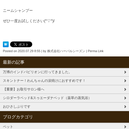
ニームシャンプー
ぜひ一度お試しください(^▽^)/
Posted on
2020.07.29 8:55
|
by
株式会社ハーバルシーズン
|
Perma Link
最新の記事
万博のインドパビリオンに行ってきました。
スキントナー！わんちゃんの涙焼けにおすすめです！
【重要】お取引サロン様へ
シロダーラベッド&スゥエーダナベッド（薬草の蒸気浴）
おひさしぶりです
ブログカテゴリ
ペット