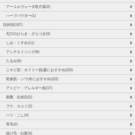
アーユルヴェーダ処方薬(2)
ハーブパウダー(1)
目的別(187)
毛穴のひらき・ざらつき(3)
しみ・くすみ(11)
アンチエイジング(8)
たるみ(6)
ニキビ肌・オイリー肌(夏におすすめ)(30)
乾燥肌・シワ(冬におすすめ)(32)
アトピー・アレルギー肌(37)
殺菌、抗炎症(2)
フケ、カユミ(2)
ハリ・こし(4)
育毛(2)
抜け毛・白髪(4)