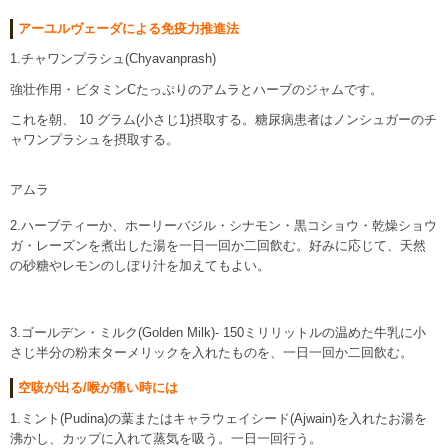
アーユルヴェーダによる免疫力推進法
1.チャワンプラシュ(Chyavanprash)
強壮作用・ビタミンCたっぷりのアムラとハーブのジャムです。
これを朝、 10 グラム(小さじ1)摂取する。糖尿病患者はノンシュガーのチ
ャワンプラシュを摂取する。
アムラ
2.ハーブティーか、ホーリーバジル・シナモン・黒コショウ・乾燥ショウ
ガ・レーズンを煮出した湯を一日一回か二回飲む。好みに応じて、天然
の砂糖やレモンのしぼり汁を加えてもよい。
3.ゴールデン・ミルク(Golden Milk)- 150ミリリットルの温めた牛乳に小
さじ半分の粉末ターメリックを入れたものを、一日一回か二回飲む。
空咳が出る/喉が痛い時には
1.ミント(Pudina)の葉またはキャラウェイシード(Ajwain)を入れたお湯を
沸かし、カップに入れて蒸気を吸う。一日一回行う。