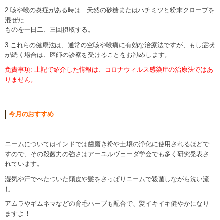
2.咳や喉の炎症がある時は、天然の砂糖またはハチミツと粉末クローブを
混ぜた
ものを一日二、三回摂取する。
3.これらの健康法は、通常の空咳や喉痛に有効な治療法ですが、もし症状
が続く場合は、医師の診察を受けることをお勧めします。
免責事項: 上記で紹介した情報は、コロナウィルス感染症の治療法ではあ
りません。
今月のおすすめ
ニームについてはインドでは歯磨き粉や土壌の浄化に使用されるほどで
すので、その殺菌力の強さはアーユルヴェーダ学会でも多く研究発表さ
れています。
湿気や汗でべたついた頭皮や髪をさっぱりニームで殺菌しながら洗い流
し
アムラやギムネマなどの育毛ハーブも配合で、髪イキイキ健やかになり
ますよ！