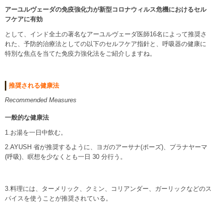
アーユルヴェーダの免疫強化力が新型コロナウィルス危機におけるセル
フケアに有効
として、インド全土の著名なアーユルヴェーダ医師16名によって推奨さ
れた、予防的治療法としての以下のセルフケア指針と、呼吸器の健康に
特別な焦点を当てた免疫力強化法をご紹介しますね。
推奨される健康法
Recommended Measures
一般的な健康法
1.お湯を一日中飲む。
2.AYUSH 省が推奨するように、ヨガのアーサナ(ポーズ)、プラナヤーマ
(呼吸)、瞑想を少なくとも一日 30 分行う。
3.料理には、ターメリック、クミン、コリアンダー、ガーリックなどのス
パイスを使うことが推奨されている。