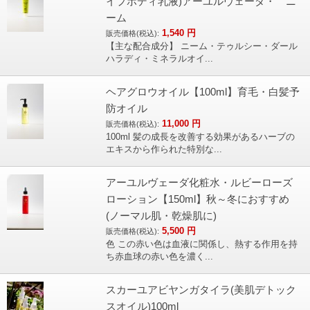
イプボディ乳液)アーユルヴェーダ・ ニ
ーム
1,540
円
販売価格(税込):
【主な配合成分】 ニーム・テゥルシー・ダール
ハラディ・ミネラルオイ...
ヘアグロウオイル【100ml】育毛・白髪予
防オイル
11,000
円
販売価格(税込):
100ml 髪の成長を改善する効果があるハーブの
エキスから作られた特別な...
アーユルヴェーダ化粧水・ルビーローズ
ローション【150ml】秋～冬におすすめ
(ノーマル肌・乾燥肌に)
5,500
円
販売価格(税込):
色 この赤い色は血液に関係し、熱する作用を持
ち赤血球の赤い色を濃く...
スカーユアビヤンガタイラ(美肌デトック
スオイル)100ml