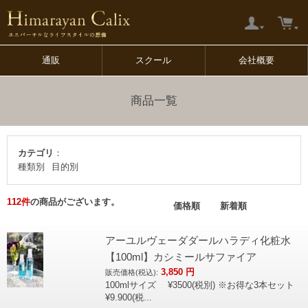
通販
スクール
会社概要
商品一覧
カテゴリ
：
種類別
目的別
112
件
の商品がございます。
価格順
新着順
アーユルヴェーダダールハラディ化粧水
【100ml】カシミールサファイア
3,850
円
販売価格(税込):
100mlサイズ ¥3500(税別) ※お得な3本セット
¥9.900(税...