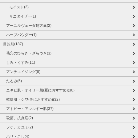
モイスト(3)
サニタイザー(1)
アーユルヴェーダ処方薬(2)
ハーブパウダー(1)
目的別(187)
毛穴のひらき・ざらつき(3)
しみ・くすみ(11)
アンチエイジング(8)
たるみ(6)
ニキビ肌・オイリー肌(夏におすすめ)(30)
乾燥肌・シワ(冬におすすめ)(32)
アトピー・アレルギー肌(37)
殺菌、抗炎症(2)
フケ、カユミ(2)
ハリ・こし(4)